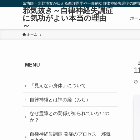
気功師・水野博友が伝える西洋医学や一般的な自律神経失調症の解
邪気抜き～自律神経失調症
に気功がよい本当の理由
ホー
～
ホーム
MENU
1
「見えない身体」について
自律神経とは神の経（みち）
なぜ霊障との関係が知られていないの
か？
自律神経失調症 発症のプロセス 邪気