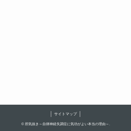
サイトマップ
©
邪気抜き～自律神経失調症に気功がよい本当の理由～.