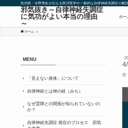
気功師・水野博友が伝える西洋医学や一般的な自律神経失調症の解
邪気抜き～自律神経失調症
に気功がよい本当の理由
ホー
～
ホーム
2
MENU
4
「見えない身体」について
自律神経とは神の経（みち）
なぜ霊障との関係が知られていないの
か？
自律神経失調症 発症のプロセス 邪気