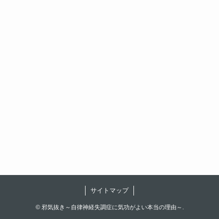
サイトマップ
©
邪気抜き～自律神経失調症に気功がよい本当の理由～.