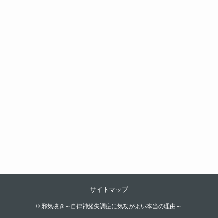
サイトマップ
©
邪気抜き～自律神経失調症に気功がよい本当の理由～.