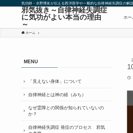
気功師・水野博友が伝える西洋医学や一般的な自律神経失調症の解
邪気抜き～自律神経失調症
に気功がよい本当の理由
ホー
～
ホーム
MENU
1
「見えない身体」について
自律神経とは神の経（みち）
なぜ霊障との関係が知られていないの
か？
自律神経失調症 発症のプロセス 邪気